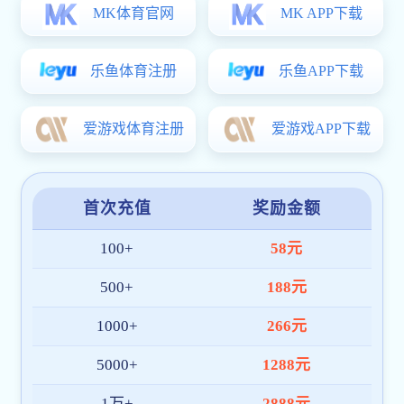
1343条 11/68页
首页
<<
上一页
11
12
13
14
15
16
17
18
19
20
下一页
>>
末页
版权所有2012 澳门450集团app 地址：海口市国兴大道文坛路2号 邮
编：570203 传真：0898-65238961
450集团网站办公室：0898-65238970
招生热线：0898-65200189/0898-65200190/ 0898-65200180 / 089
8-65200181 招生传真：65200191
琼ICP备17000255号 党政办邮箱：
[email protected]