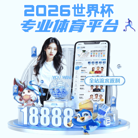
澳门450集团app
二级菜单
首页
/
450集团网站新闻
450集团网站新闻